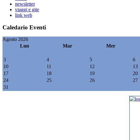
newsletter
viaggi e gite
link web
Caledario Eventi
Agosto 2026
Lun
Mar
Mer
3
4
5
6
10
11
12
13
17
18
19
20
24
25
26
27
31