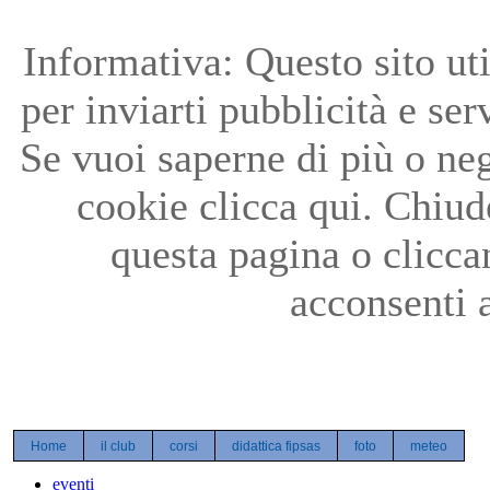
Precedente
Precedente
successivo
successivo
Informativa: Questo sito uti
per inviarti pubblicità e ser
Se vuoi saperne di più o neg
cookie clicca qui. Chiu
questa pagina o clicc
acconsenti a
Home
il club
corsi
didattica fipsas
foto
meteo
eventi