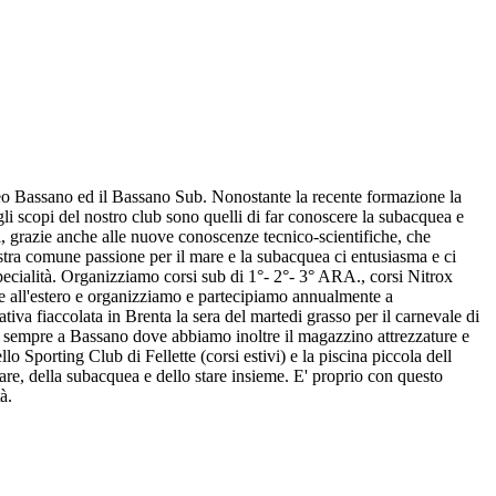
o Bassano ed il Bassano Sub. Nonostante la recente formazione la
li scopi del nostro club sono quelli di far conoscere la subacquea e
ni, grazie anche alle nuove conoscenze tecnico-scientifiche, che
ostra comune passione per il mare e la subacquea ci entusiasma e ci
specialità. Organizziamo corsi sub di 1°- 2°- 3° ARA., corsi Nitrox
a e all'estero e organizziamo e partecipiamo annualmente a
lativa fiaccolata in Brenta la sera del martedi grasso per il carnevale di
e sempre a Bassano dove abbiamo inoltre il magazzino attrezzature e
ello Sporting Club di Fellette (corsi estivi) e la piscina piccola dell
re, della subacquea e dello stare insieme. E' proprio con questo
à.