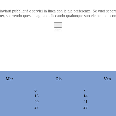
inviarti pubblicità e servizi in linea con le tue preferenze. Se vuoi saper
r, scorrendo questa pagina o cliccando qualunque suo elemento acconse
ok
altro
Mer
Gio
Ven
6
7
13
14
20
21
27
28