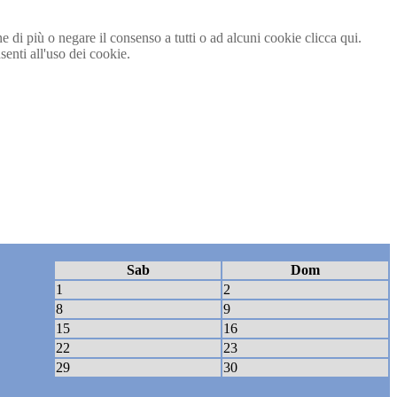
ne di più o negare il consenso a tutti o ad alcuni cookie clicca qui.
nti all'uso dei cookie.
Sab
Dom
1
2
8
9
15
16
22
23
29
30