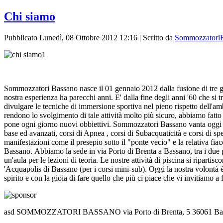
Chi siamo
Pubblicato Lunedì, 08 Ottobre 2012 12:16
|
Scritto da
Sommozzatori
Sommozzatori Bassano nasce il 01 gennaio 2012 dalla fusione di tre 
nostra esperienza ha parecchi anni. E' dalla fine degli anni '60 che si
divulgare le tecniche di immersione sportiva nel pieno rispetto dell'am
rendono lo svolgimento di tale attività molto più sicuro, abbiamo fatto
pone ogni giorno nuovi obbiettivi. Sommozzatori Bassano vanta oggi uno 
base ed avanzati, corsi di Apnea , corsi di Subacquaticità e corsi di s
manifestazioni come il presepio sotto il "ponte vecio" e la relativa fiacc
Bassano. Abbiamo la sede in via Porto di Brenta a Bassano, tra i due
un'aula per le lezioni di teoria. Le nostre attività di piscina si ripartis
'Acquapolis di Bassano (per i corsi mini-sub). Oggi la nostra volontà
spirito e con la gioia di fare quello che più ci piace che vi invitiamo a 
asd SOMMOZZATORI BASSANO via Porto di Brenta, 5 36061 Bass