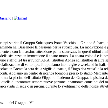
Bassano
|
gruppi storici: il Gruppo Subacqueo Ponte Vecchio, il Gruppo Subacque
 tramanda nel Bassanese la passione per la subacquea. La motivazione e g
biente e con la massima attenzione per la sicurezza. In questi ultimi an
 della sicurezza in immersione il nostro motto. La nostra volontà e la n
staff di 24 tra istruttori ARA, istruttori Apnea ed istruttori di altre 
pecializzazione di vario tipo. Proponiamo inoltre gite e weekend in Itali
olata in Brenta la sera della vigilia di natale, il "fogo dea vecia" e la re
 ponti. Abbiamo un centro di ricarica bombole presso lo stadio Mercant
cono tra la piscina dell'istituto Filppin di Paderno del Grappa, la piscina d
 è quella di incontrare sempre nuove persone innamorate come noi del ma
farci visita in sede o in piscina durante lo svolgimento delle nostre attivit
ano del Grappa - VI