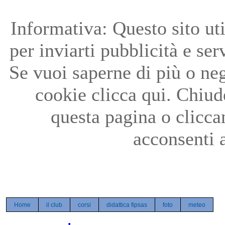
Precedente
Precedente
successivo
successivo
Informativa: Questo sito uti
per inviarti pubblicità e ser
Se vuoi saperne di più o neg
cookie clicca qui. Chiu
questa pagina o clicc
acconsenti a
Home
il club
corsi
didattica fipsas
foto
meteo