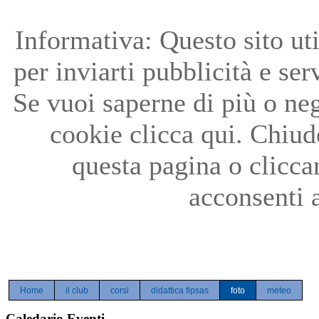
Precedente
Precedente
successivo
successivo
Informativa: Questo sito uti
per inviarti pubblicità e ser
Se vuoi saperne di più o neg
cookie clicca qui. Chiu
questa pagina o clicc
acconsenti a
Home
il club
corsi
didattica fipsas
foto
meteo
Caledario Eventi