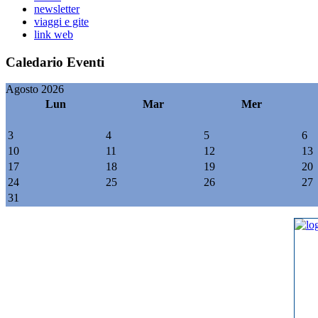
newsletter
viaggi e gite
link web
Caledario Eventi
Agosto 2026
Lun
Mar
Mer
3
4
5
6
10
11
12
13
17
18
19
20
24
25
26
27
31