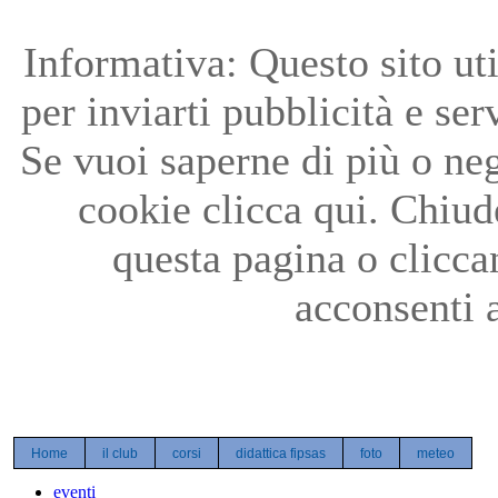
Precedente
Precedente
successivo
successivo
Informativa: Questo sito uti
per inviarti pubblicità e ser
Se vuoi saperne di più o neg
cookie clicca qui. Chiu
questa pagina o clicc
acconsenti a
Home
il club
corsi
didattica fipsas
foto
meteo
eventi