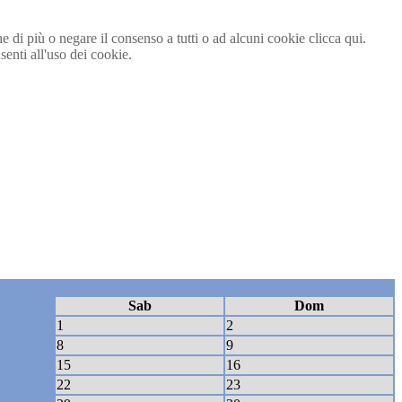
ne di più o negare il consenso a tutti o ad alcuni cookie clicca qui.
nti all'uso dei cookie.
Sab
Dom
1
2
8
9
15
16
22
23