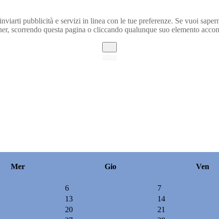
inviarti pubblicità e servizi in linea con le tue preferenze. Se vuoi saper
r, scorrendo questa pagina o cliccando qualunque suo elemento acconse
ok
altro
Mer
Gio
Ven
6
7
13
14
20
21