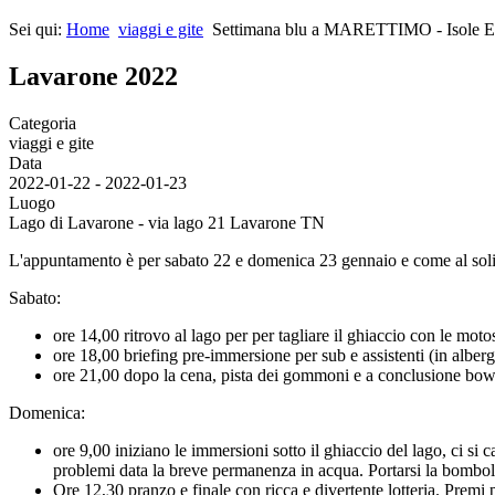
Sei qui:
Home
viaggi e gite
Settimana blu a MARETTIMO - Isole E
Lavarone 2022
Categoria
viaggi e gite
Data
2022-01-22
-
2022-01-23
Luogo
Lago di Lavarone - via lago 21 Lavarone TN
L'appuntamento è per sabato 22 e domenica 23 gennaio e come al solit
Sabato:
ore 14,00 ritrovo al lago per per tagliare il ghiaccio con le mo
ore 18,00 briefing pre-immersione per sub e assistenti (in alber
ore 21,00 dopo la cena, pista dei gommoni e a conclusione bow
Domenica:
ore 9,00 iniziano le immersioni sotto il ghiaccio del lago, ci s
problemi data la breve permanenza in acqua. Portarsi la bombola
Ore 12,30 pranzo e finale con ricca e divertente lotteria. Premi pe