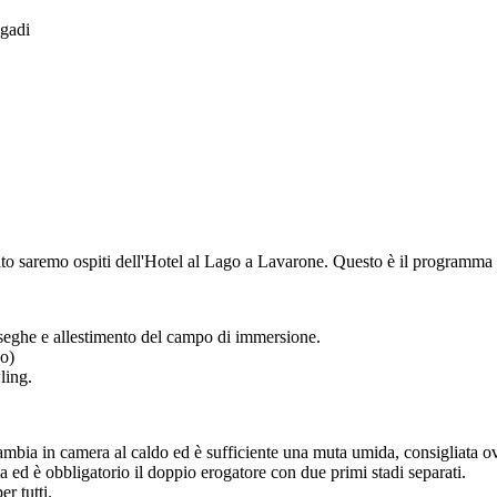
gadi
o saremo ospiti dell'Hotel al Lago a Lavarone. Questo è il programma 
toseghe e allestimento del campo di immersione.
go)
ling.
i cambia in camera al caldo ed è sufficiente una muta umida, consigliata 
 ed è obbligatorio il doppio erogatore con due primi stadi separati.
r tutti.