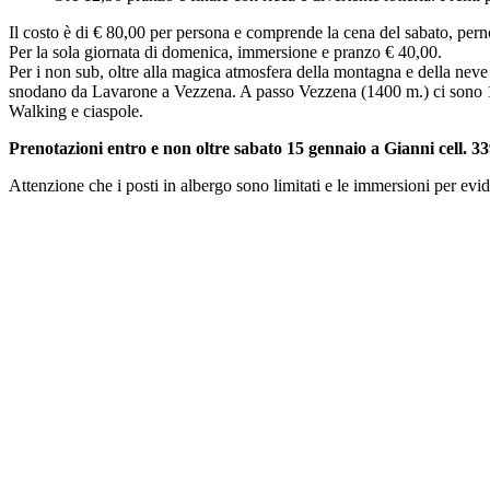
Il costo è di € 80,00 per persona e comprende la cena del sabato, pe
Per la sola giornata di domenica, immersione e pranzo € 40,00.
Per i non sub, oltre alla magica atmosfera della montagna e della neve 
snodano da Lavarone a Vezzena. A passo Vezzena (1400 m.) ci sono 18 
Walking e ciaspole.
Prenotazioni entro e non oltre sabato 15 gennaio a Gianni cell. 
Attenzione che i posti in albergo sono limitati e le immersioni per evi