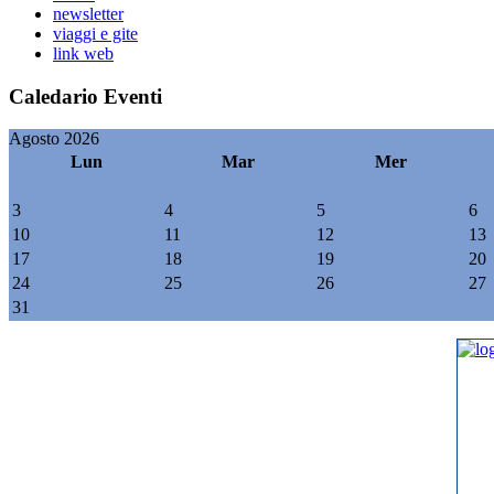
newsletter
viaggi e gite
link web
Caledario Eventi
Agosto 2026
Lun
Mar
Mer
3
4
5
6
10
11
12
13
17
18
19
20
24
25
26
27
31