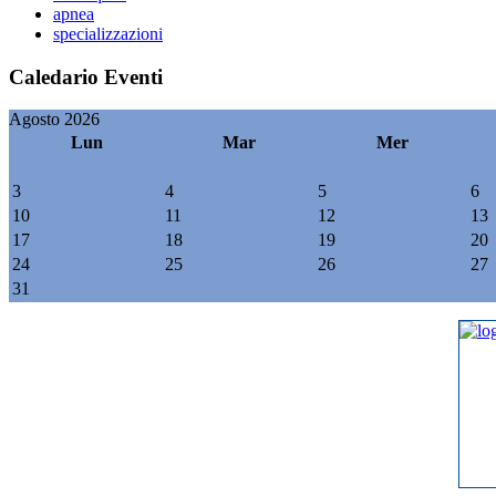
apnea
specializzazioni
Caledario Eventi
Agosto 2026
Lun
Mar
Mer
3
4
5
6
10
11
12
13
17
18
19
20
24
25
26
27
31