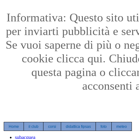
Precedente
Precedente
successivo
successivo
Informativa: Questo sito uti
per inviarti pubblicità e ser
Se vuoi saperne di più o neg
cookie clicca qui. Chiu
questa pagina o clicc
acconsenti a
Home
il club
corsi
didattica fipsas
foto
meteo
subacquea