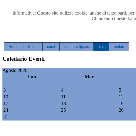
Precedente
Precedente
successivo
successivo
Informativa: Questo sito utilizza cookie, anche di terze parti, per 
Chiudendo questo banne
Home
il club
corsi
didattica fipsas
foto
meteo
Caledario Eventi
Agosto 2026
Lun
Mar
3
4
5
10
11
12
17
18
19
24
25
26
31