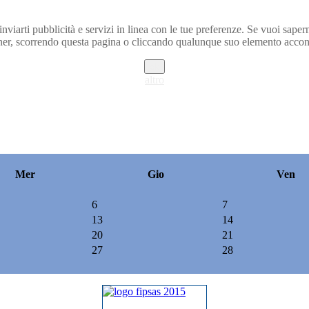
inviarti pubblicità e servizi in linea con le tue preferenze. Se vuoi saper
r, scorrendo questa pagina o cliccando qualunque suo elemento acconse
ok
altro
Mer
Gio
Ven
6
7
13
14
20
21
27
28