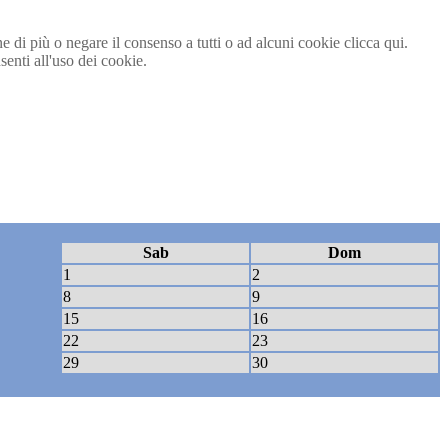
ne di più o negare il consenso a tutti o ad alcuni cookie clicca qui.
nti all'uso dei cookie.
Sab
Dom
1
2
8
9
15
16
22
23
29
30