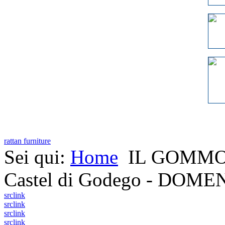
rattan furniture
Sei qui:
Home
IL GOMMONE
Castel di Godego - DOM
src
link
src
link
src
link
src
link