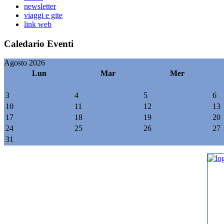
newsletter
viaggi e gite
link web
Caledario Eventi
Agosto 2026
Lun
Mar
Mer
3
4
5
6
10
11
12
13
17
18
19
20
24
25
26
27
31