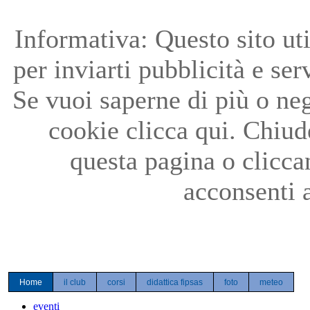
Precedente
Precedente
successivo
successivo
Informativa: Questo sito uti
per inviarti pubblicità e ser
Se vuoi saperne di più o neg
cookie clicca qui. Chiu
questa pagina o clicc
acconsenti a
Home
il club
corsi
didattica fipsas
foto
meteo
eventi