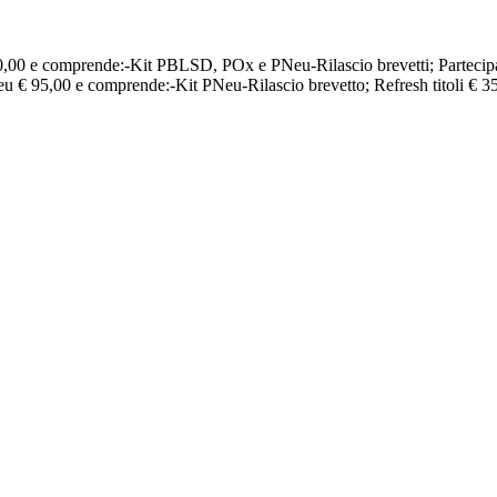
€ 200,00 e comprende:-Kit PBLSD, POx e PNeu-Rilascio brevetti; Parte
eu € 95,00 e comprende:-Kit PNeu-Rilascio brevetto; Refresh titoli € 3