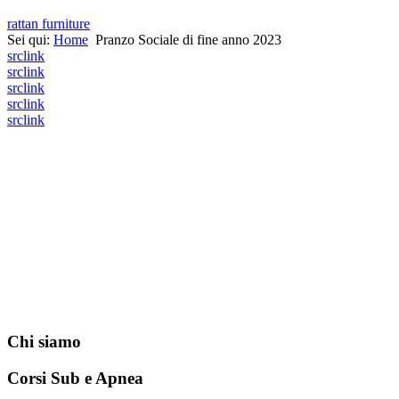
rattan furniture
Sei qui:
Home
Pranzo Sociale di fine anno 2023
src
link
src
link
src
link
src
link
src
link
Chi siamo
Corsi Sub e Apnea