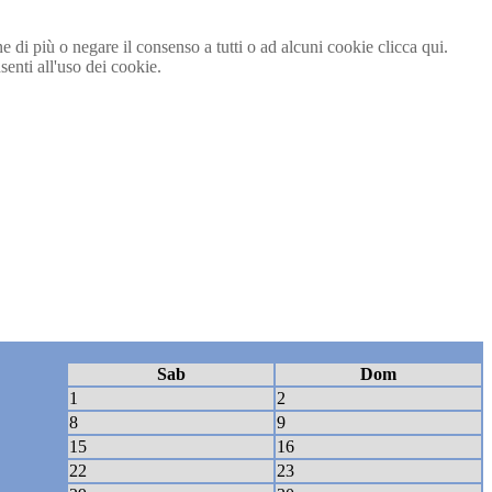
ne di più o negare il consenso a tutti o ad alcuni cookie clicca qui.
nti all'uso dei cookie.
Sab
Dom
1
2
8
9
15
16
22
23