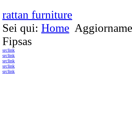
rattan furniture
Sei qui:
Home
Aggiornamen
Fipsas
src
link
src
link
src
link
src
link
src
link