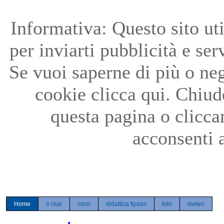
Precedente
Precedente
successivo
successivo
Informativa: Questo sito uti
per inviarti pubblicità e ser
Se vuoi saperne di più o neg
cookie clicca qui. Chiu
questa pagina o clicc
acconsenti a
Home
il club
corsi
didattica fipsas
foto
meteo