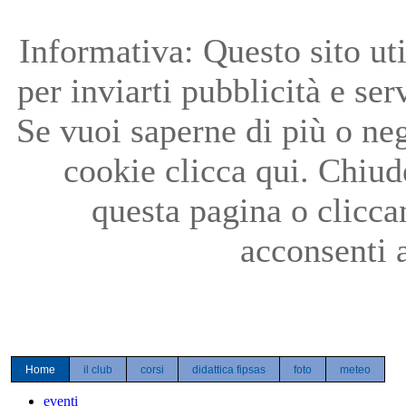
Precedente
Precedente
successivo
successivo
Informativa: Questo sito uti
per inviarti pubblicità e ser
Se vuoi saperne di più o neg
cookie clicca qui. Chiu
questa pagina o clicc
acconsenti a
Home
il club
corsi
didattica fipsas
foto
meteo
eventi