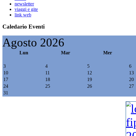
newsletter
viaggi e gite
link web
Caledario Eventi
Agosto 2026
Lun
Mar
Mer
3
4
5
6
10
11
12
13
17
18
19
20
24
25
26
27
31