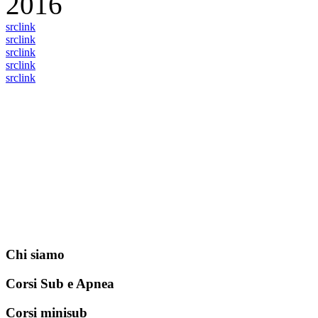
2016
src
link
src
link
src
link
src
link
src
link
Chi siamo
Corsi Sub e Apnea
Corsi minisub