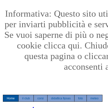
Precedente
Precedente
successivo
successivo
Informativa: Questo sito uti
per inviarti pubblicità e ser
Se vuoi saperne di più o neg
cookie clicca qui. Chiu
questa pagina o clicc
acconsenti a
Home
il club
corsi
didattica fipsas
foto
meteo