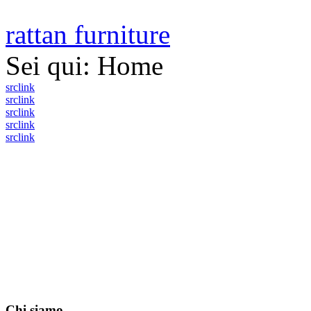
rattan furniture
Sei qui:
Home
src
link
src
link
src
link
src
link
src
link
Chi siamo